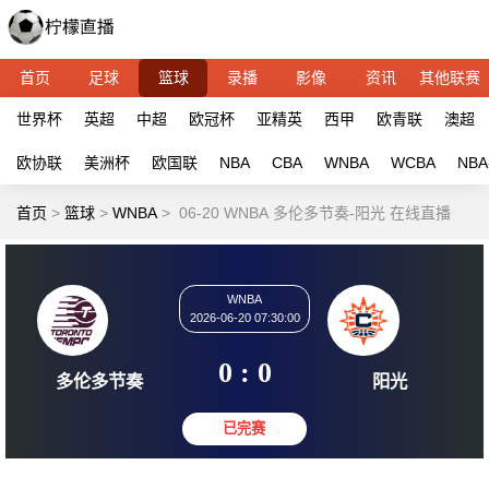
首页
足球
篮球
录播
影像
资讯
其他联赛
世界杯
英超
中超
欧冠杯
亚精英
西甲
欧青联
澳超
欧协联
美洲杯
欧国联
NBA
CBA
WNBA
WCBA
NBA
首页
>
篮球
>
WNBA
>
06-20 WNBA 多伦多节奏-阳光 在线直播
WNBA
2026-06-20 07:30:00
0 : 0
多伦多节奏
阳