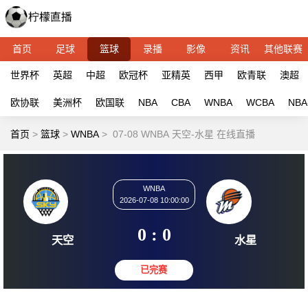
首页
足球
篮球
录播
影像
资讯
其他联赛
世界杯
英超
中超
欧冠杯
亚精英
西甲
欧青联
澳超
欧协联
美洲杯
欧国联
NBA
CBA
WNBA
WCBA
NBA
首页
>
篮球
>
WNBA
>
07-08 WNBA 天空-水星 在线直播
WNBA
2026-07-08 10:00:00
0 : 0
天空
水