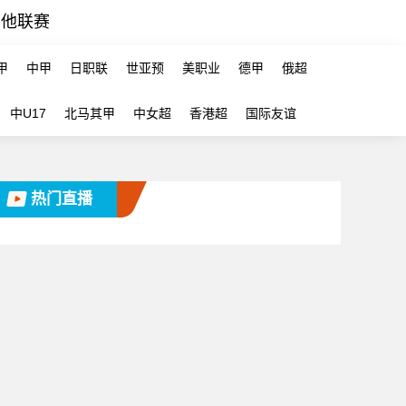
其他联赛
甲
中甲
日职联
世亚预
美职业
德甲
俄超
中U17
北马其甲
中女超
香港超
国际友谊
热门直播