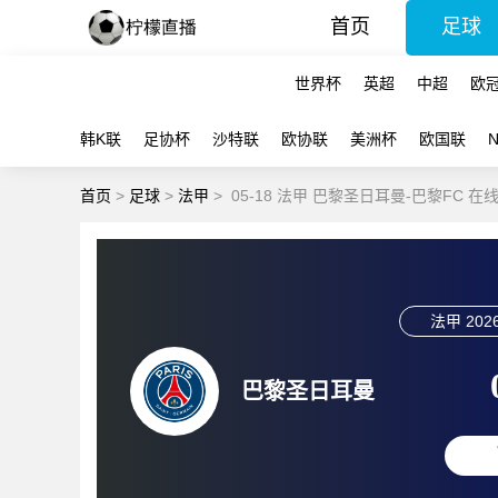
首页
足球
世界杯
英超
中超
欧
韩K联
足协杯
沙特联
欧协联
美洲杯
欧国联
首页
>
足球
>
法甲
>
05-18 法甲 巴黎圣日耳曼-巴黎FC 在
法甲
2026
巴黎圣日耳曼