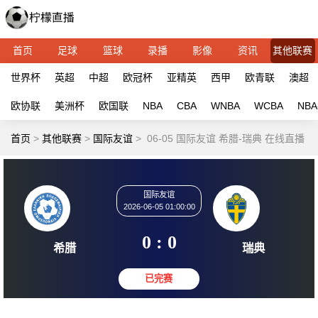
首页
足球
篮球
录播
影像
资讯
其他联赛
世界杯
英超
中超
欧冠杯
亚精英
西甲
欧青联
澳超
欧协联
美洲杯
欧国联
NBA
CBA
WNBA
WCBA
NBA
首页
>
其他联赛
>
国际友谊
>
06-05 国际友谊 希腊-瑞典 在线直播
国际友谊
2026-06-05 01:00:00
0 : 0
希腊
瑞