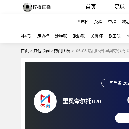
首页
足球
世界杯
英超
中超
欧
韩K联
足协杯
沙特联
欧协联
美洲杯
欧国联
首页
>
其他联赛
>
热门比赛
>
06-03 热门比赛 里奥夸尔托
阿后备
202
里奥夸尔托U20