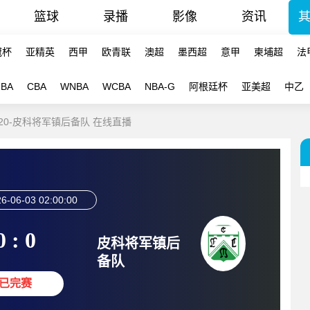
篮球
录播
影像
资讯
冠杯
亚精英
西甲
欧青联
澳超
墨西超
意甲
柬埔超
法
NBA
CBA
WNBA
WCBA
NBA-G
阿根廷杯
亚美超
中乙
U20-皮科将军镇后备队 在线直播
6-06-03 02:00:00
0 : 0
皮科将军镇后
备队
已完赛