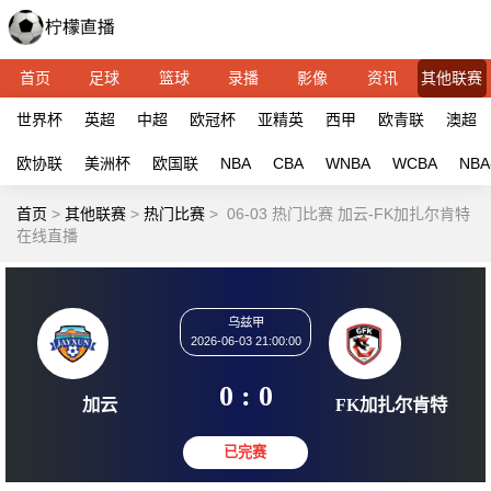
首页
足球
篮球
录播
影像
资讯
其他联赛
世界杯
英超
中超
欧冠杯
亚精英
西甲
欧青联
澳超
欧协联
美洲杯
欧国联
NBA
CBA
WNBA
WCBA
NBA
首页
>
其他联赛
>
热门比赛
>
06-03 热门比赛 加云-FK加扎尔肯特
在线直播
乌兹甲
2026-06-03 21:00:00
0 : 0