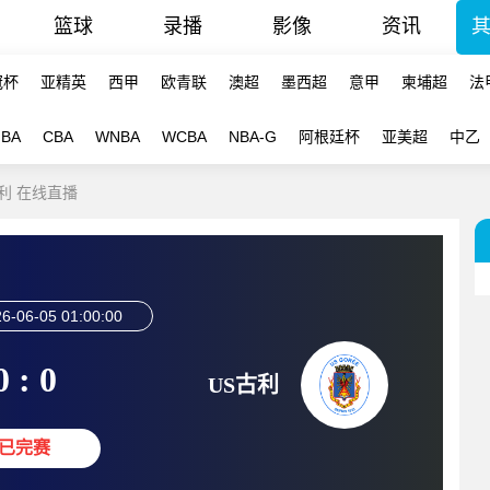
篮球
录播
影像
资讯
冠杯
亚精英
西甲
欧青联
澳超
墨西超
意甲
柬埔超
法
NBA
CBA
WNBA
WCBA
NBA-G
阿根廷杯
亚美超
中乙
古利 在线直播
6-06-05 01:00:00
0 : 0
US古利
已完赛