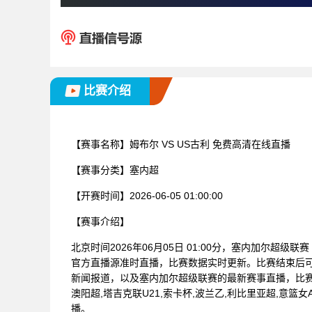
比赛介绍
【赛事名称】
姆布尔 VS US古利 免费高清在线直播
【赛事分类】
塞内超
【开赛时间】
2026-06-05 01:00:00
【赛事介绍】
北京时间2026年06月05日 01:00分，塞内加尔超级
官方直播源准时直播，比赛数据实时更新。比赛结束后
新闻报道，以及塞内加尔超级联赛的最新赛事直播，比赛
澳阳超,塔吉克联U21,索卡杯,波兰乙,利比里亚超,意篮女A
播。