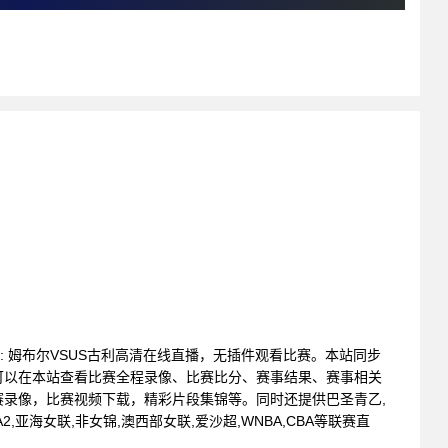
联赛 : 姆布尔VSUS古利高清在线直播，无插件观看比赛。本站同步
可以在本站查看比赛全程录像、比赛比分、赛事结果、赛事相关
录像，比赛视频下载，精彩片段集锦等。同时还提供巴圣青乙,
2,亚海女联,非女锦,澳西部女联,爱沙超,WNBA,CBA等联赛直