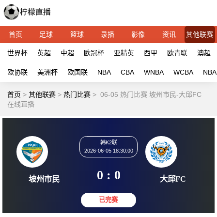
首页
足球
篮球
录播
影像
资讯
其他联赛
世界杯
英超
中超
欧冠杯
亚精英
西甲
欧青联
澳超
欧协联
美洲杯
欧国联
NBA
CBA
WNBA
WCBA
NBA
首页
>
其他联赛
>
热门比赛
>
06-05 热门比赛 坡州市民-大邱FC
在线直播
韩K2联
2026-06-05 18:30:00
0 : 0