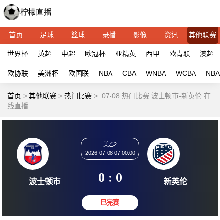
首页
足球
篮球
录播
影像
资讯
其他联赛
世界杯
英超
中超
欧冠杯
亚精英
西甲
欧青联
澳超
欧协联
美洲杯
欧国联
NBA
CBA
WNBA
WCBA
NBA
首页
>
其他联赛
>
热门比赛
>
07-08 热门比赛 波士顿市-新英伦 在
线直播
美乙2
2026-07-08 07:00:00
0 : 0