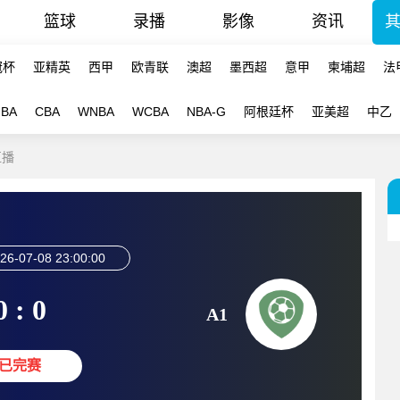
篮球
录播
影像
资讯
冠杯
亚精英
西甲
欧青联
澳超
墨西超
意甲
柬埔超
法
NBA
CBA
WNBA
WCBA
NBA-G
阿根廷杯
亚美超
中乙
直播
26-07-08 23:00:00
0 : 0
A1
已完赛