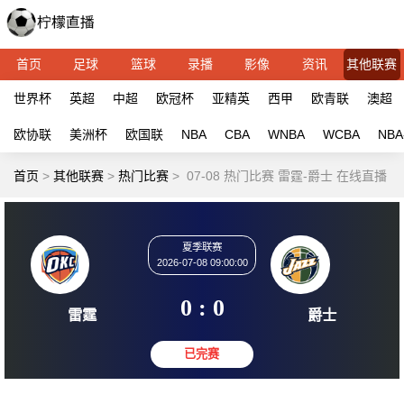
首页
足球
篮球
录播
影像
资讯
其他联赛
世界杯
英超
中超
欧冠杯
亚精英
西甲
欧青联
澳超
欧协联
美洲杯
欧国联
NBA
CBA
WNBA
WCBA
NBA
首页
>
其他联赛
>
热门比赛
>
07-08 热门比赛 雷霆-爵士 在线直播
夏季联赛
2026-07-08 09:00:00
0 : 0
雷霆
爵