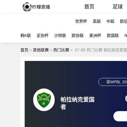
首页
足球
世界杯
英超
中超
欧
韩K联
足协杯
沙特联
欧协联
美洲杯
欧国联
首页
>
其他联赛
>
热门比赛
>
07-08 热门比赛 帕拉纳克
菲MPBL
20
帕拉纳克爱国
者