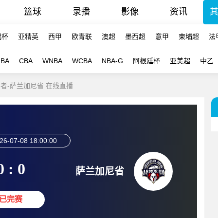
篮球
录播
影像
资讯
冠杯
亚精英
西甲
欧青联
澳超
墨西超
意甲
柬埔超
法
NBA
CBA
WNBA
WCBA
NBA-G
阿根廷杯
亚美超
中乙
爱国者-萨兰加尼省 在线直播
26-07-08 18:00:00
0 : 0
萨兰加尼省
已完赛