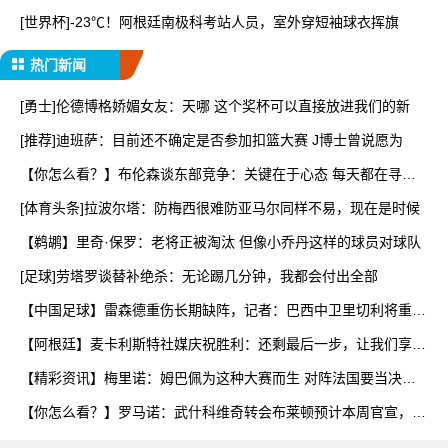
心
[世界杯]-23℃！阿根廷南极科考站人员，室外穿短袖球衣挥旗
热门新闻
[勇士]伦德博格娇媚女友：天哪 这个奖杯可以直接放进我们的新
[推荐]迪班萨：目前还不确定是否参加扣篮大赛 J博士曾说愿为
【你怎么看？】布伦森谈东部竞争：关键在于心态 每天都在寻找
提
[体育头条]拉波尔塔：防梅西很难防亚马尔同样不易，现在是时候
【鹈鹕】里奇·保罗：老将正被淘汰 但像小乔丹这样的球员对球队
[足球]劳塔罗谈替补绝杀：无论踢几分钟，我都会付出全部
【中国足球】雷森德重伤长期缺阵，记者：巴西中卫里切利将重返
青
【阿根廷】麦卡利斯特社媒庆祝胜利：还剩最后一步，让我们享受
每
【精彩资讯】梅里诺：姆巴佩为这种大赛而生 对阵法国要当决赛
来
【你怎么看？】罗马诺：武什科维奇转会布莱顿预计本周官宣，体
检