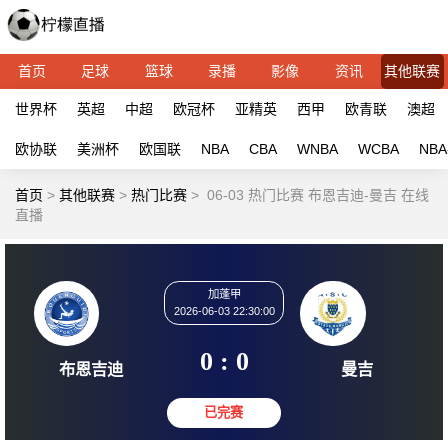
首页
足球
篮球
录播
影像
资讯
其他联赛
世界杯
英超
中超
欧冠杯
亚精英
西甲
欧青联
澳超
欧协联
美洲杯
欧国联
NBA
CBA
WNBA
WCBA
NBA
首页
>
其他联赛
>
热门比赛
>
06-03 热门比赛 布恩吉迪-曼吉 在线
直播
加蓬甲
2026-06-03 22:30:00
0 : 0