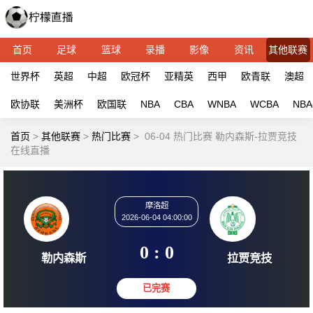
首页
足球
篮球
录播
影像
资讯
其他联赛
世界杯
英超
中超
欧冠杯
亚精英
西甲
欧青联
澳超
欧协联
美洲杯
欧国联
NBA
CBA
WNBA
WCBA
NBA
首页
>
其他联赛
>
热门比赛
>
06-04 热门比赛 勒内森斯-拉贾竞技
在线直播
摩洛超
2026-06-04 04:00:00
0 : 0