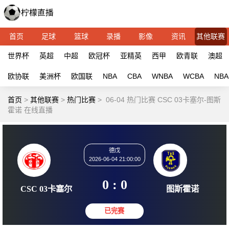
首页
足球
篮球
录播
影像
资讯
其他联赛
世界杯
英超
中超
欧冠杯
亚精英
西甲
欧青联
澳超
欧协联
美洲杯
欧国联
NBA
CBA
WNBA
WCBA
NBA
首页
>
其他联赛
>
热门比赛
>
06-04 热门比赛 CSC 03卡塞尔-图斯
霍诺 在线直播
德戊
2026-06-04 21:00:00
0 : 0