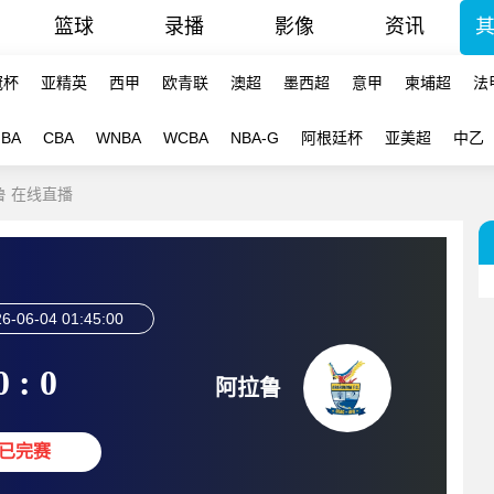
篮球
录播
影像
资讯
冠杯
亚精英
西甲
欧青联
澳超
墨西超
意甲
柬埔超
法
NBA
CBA
WNBA
WCBA
NBA-G
阿根廷杯
亚美超
中乙
拉鲁 在线直播
6-06-04 01:45:00
0 : 0
阿拉鲁
已完赛