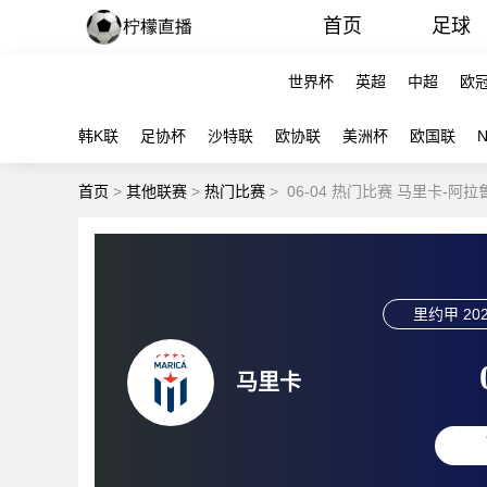
首页
足球
世界杯
英超
中超
欧
韩K联
足协杯
沙特联
欧协联
美洲杯
欧国联
首页
>
其他联赛
>
热门比赛
>
06-04 热门比赛 马里卡-阿
里约甲
202
马里卡