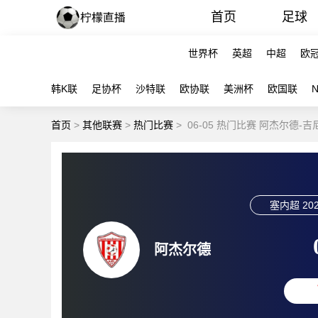
首页
足球
世界杯
英超
中超
欧
韩K联
足协杯
沙特联
欧协联
美洲杯
欧国联
首页
>
其他联赛
>
热门比赛
>
06-05 热门比赛 阿杰尔德-
塞内超
202
阿杰尔德