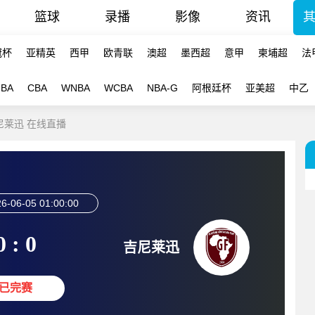
篮球
录播
影像
资讯
冠杯
亚精英
西甲
欧青联
澳超
墨西超
意甲
柬埔超
法
NBA
CBA
WNBA
WCBA
NBA-G
阿根廷杯
亚美超
中乙
吉尼莱迅 在线直播
6-06-05 01:00:00
0 : 0
吉尼莱迅
已完赛