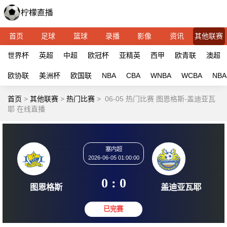
首页
足球
篮球
录播
影像
资讯
其他联赛
世界杯
英超
中超
欧冠杯
亚精英
西甲
欧青联
澳超
欧协联
美洲杯
欧国联
NBA
CBA
WNBA
WCBA
NBA
首页
>
其他联赛
>
热门比赛
>
06-05 热门比赛 图恩格斯-盖迪亚瓦
耶 在线直播
塞内超
2026-06-05 01:00:00
0 : 0