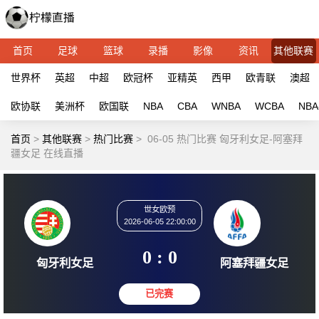
首页
足球
篮球
录播
影像
资讯
其他联赛
世界杯
英超
中超
欧冠杯
亚精英
西甲
欧青联
澳超
欧协联
美洲杯
欧国联
NBA
CBA
WNBA
WCBA
NBA
首页
>
其他联赛
>
热门比赛
>
06-05 热门比赛 匈牙利女足-阿塞拜
疆女足 在线直播
世女欧预
2026-06-05 22:00:00
0 : 0