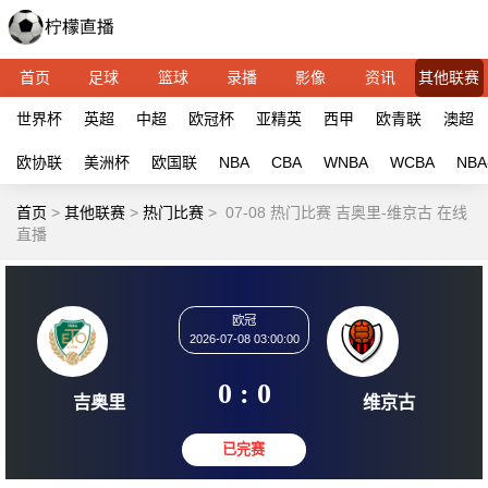
首页
足球
篮球
录播
影像
资讯
其他联赛
世界杯
英超
中超
欧冠杯
亚精英
西甲
欧青联
澳超
欧协联
美洲杯
欧国联
NBA
CBA
WNBA
WCBA
NBA
首页
>
其他联赛
>
热门比赛
>
07-08 热门比赛 吉奥里-维京古 在线
直播
欧冠
2026-07-08 03:00:00
0 : 0