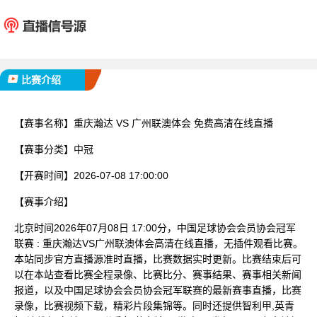
重庆瀚达
广州联
已完赛
比赛介绍
【赛事名称】
重庆瀚达 VS 广州联澳体会 免费高清在线直播
【赛事分类】
中冠
【开赛时间】
2026-07-08 17:00:00
【赛事介绍】
北京时间2026年07月08日 17:00分，中国足球协会会员协会冠军
联赛 : 重庆瀚达VS广州联澳体会高清在线直播，无插件观看比赛。
本站同步官方直播源准时直播，比赛数据实时更新。比赛结束后可
以在本站查看比赛全程录像、比赛比分、赛事结果、赛事相关新闻
报道，以及中国足球协会会员协会冠军联赛的最新赛事直播，比赛
录像，比赛视频下载，精彩片段集锦等。同时还提供智利甲,英青