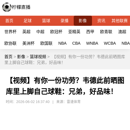
首页
足球
篮球
录播
影像
资讯
其他联赛
世界杯
英超
中超
欧冠杯
亚精英
西甲
欧青联
澳超
欧协联
美洲杯
欧国联
NBA
CBA
WNBA
WCBA
NBA
首页
>
影像
>
篮球视频
>
【视频】有你一份功劳？韦德此前晒图库
里上脚自己球鞋：兄弟，好品味！
【视频】有你一份功劳？韦德此前晒图
库里上脚自己球鞋：兄弟，好品味！
时间：2026-06-02 16:37:40
|
来源：雷速体育