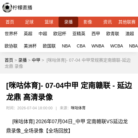
首页
足球
篮球
录播
影像
资讯
其他联赛
世界杯
英超
中超
欧冠杯
亚精英
西甲
欧青联
澳超
欧协联
美洲杯
欧国联
NBA
CBA
WNBA
WCBA
NBA
首页
>
录播
>
中甲
>
[咪咕体育]- 07-04 中甲常规赛定南赣联-延边
龙鼎 录像
[咪咕体育]- 07-04中甲 定南赣联 - 延边
龙鼎 高清录像
时间：2026-07-04 18:00:00
|
来源：
咪咕体育
[咪咕体育] 2026年07月04日_中甲 定南赣联VS延边龙
鼎录像_全场录像【全场回放】