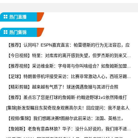
热门直播
热门集锦
【推荐】认同吗？ESPN嘉宾直言：帕雷德斯的行为无法容忍，应
【今日视频】特里：对库库的离开感到失望，但罗杰斯的到来又让
我
【推荐视频】采访维金斯：字母哥与你叫啥组合？如詹姆斯加盟热
火
【足球】特朗普停机坪接受采访：比赛非常激动人心，西班牙踢得
更
【精彩剪辑】越来越有气质了！球迷偶遇詹嫂与其进行合照
【推荐】差点忘了您是打球的詹姆斯·约翰逊野球1v1依然降维打
[集锦]新发型瞩目东契奇现身观赛高尔夫！回应提问：我不是名人
【视频/集锦】我们想踢决赛❗️图赫尔此前采访：法国、英格兰，
【詹姆斯】老詹有意森林狼？华子：没什么好说的，我们排不进他
心