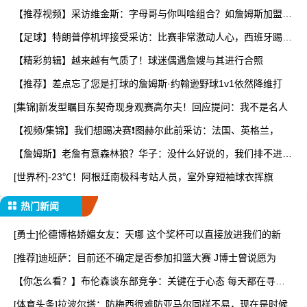
我
【推荐视频】采访维金斯：字母哥与你叫啥组合？如詹姆斯加盟热
火
【足球】特朗普停机坪接受采访：比赛非常激动人心，西班牙踢得
更
【精彩剪辑】越来越有气质了！球迷偶遇詹嫂与其进行合照
【推荐】差点忘了您是打球的詹姆斯·约翰逊野球1v1依然降维打
[集锦]新发型瞩目东契奇现身观赛高尔夫！回应提问：我不是名人
【视频/集锦】我们想踢决赛❗️图赫尔此前采访：法国、英格兰，
【詹姆斯】老詹有意森林狼？华子：没什么好说的，我们排不进他
心
[世界杯]-23℃！阿根廷南极科考站人员，室外穿短袖球衣挥旗
热门新闻
[勇士]伦德博格娇媚女友：天哪 这个奖杯可以直接放进我们的新
[推荐]迪班萨：目前还不确定是否参加扣篮大赛 J博士曾说愿为
【你怎么看？】布伦森谈东部竞争：关键在于心态 每天都在寻找
提
[体育头条]拉波尔塔：防梅西很难防亚马尔同样不易，现在是时候