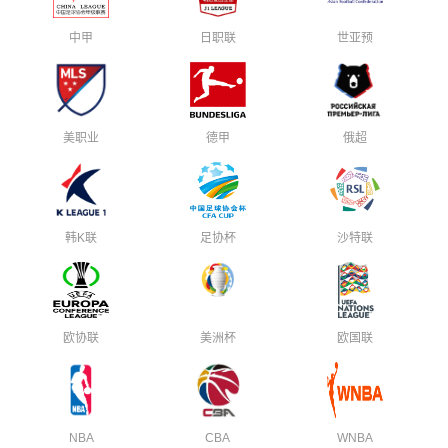
中甲
日职联
世亚预
美职业
德甲
俄超
韩K联
足协杯
沙特联
欧协联
美洲杯
欧国联
NBA
CBA
WNBA